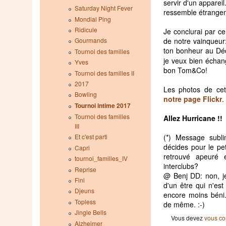
servir d'un appareil
Saturday Night Fever
ressemble étrange
Mondial Ping
Ridicule
Je conclurai par ce
de notre vainqueur
Gourmands
ton bonheur au Dé
Tournoi des familles
je veux bien échan
Yves
bon Tom&Co!
Tournoi des familles II
2017
Les photos de cet
Bowling
notre page Flickr
.
Tournoi intime 2017
Tournoi des familles
Allez Hurricane !!
III
(*) Message subl
Et c'est parti
décides pour le pe
Capri
retrouvé apeuré 
tournoi_familles_IV
interclubs?
Reprise
@ Benj DD: non, j
Fini
d'un être qui n'est
Djeuns
encore moins béni..
Topless
de même. :-)
Jingle Bells
Vous devez
vous co
Alzheimer