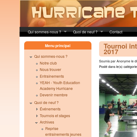
Skip to main content
Qui sommes-nous ?
Quoi de neuf ?
Contact
Tournoi int
Menu principal
2017
Qui sommes-nous ?
Soumis par Anonyme le di
Notre club
Posté dans le(s) catégorie
Nous trouver
Entraînements
YEAH - Youth Education
Academy Hurricane
Devenir membre
Quoi de neuf ?
Événements
Tournois et stages
Archives
Reprise
entraînements jeunes