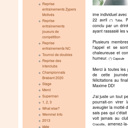
Reprise
entraînements Zypers
ime individuel avec
Motivés
22 avril
. 
(*) Tuba
Reprise
conclu par un drin
entraînements
ayant rassasié les 
joueurs de
compétition
Plusieurs membre
Reprise
l'appel et se so
entraînements NC
chaleureuse et conv
Tournoi de doubles
humeur.
(*) Capsule
Reprise des
interclubs
Merci à toutes les 
Championnats
de cette journé
Brabant 2020
félicitations au fin
Stage
Maxime DD!
Merci
J'ai juste un tout p
Superman
pourrait-on virer
1, 2, 3
aveugler la moitié 
What else?
sais pas qui c'étai
Wemmel Info
voit jamais au cl
2013
, amenez-la-
Cracotte
Idée