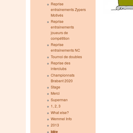
Reprise
entraînements Zypers
Motivés
Reprise
entraînements
joueurs de
compétition
Reprise
entraînements NC
Tournoi de doubles
Reprise des
interclubs
Championnats
Brabant 2020
Stage
Merci
Superman
1, 2, 3
What else?
Wemmel Info
2013
Idée