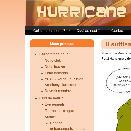
Skip to main content
Qui sommes-nous ?
Quoi de neuf ?
Contact
Il suffis
Menu principal
Soumis par Anonyme 
Qui sommes-nous ?
Posté dans le(s) caté
Notre club
Nous trouver
Entraînements
YEAH - Youth Education
Academy Hurricane
Devenir membre
Quoi de neuf ?
Événements
Tournois et stages
Archives
Reprise
entraînements jeunes