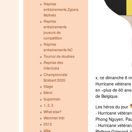
Reprise
entraînements Zypers
Motivés
Reprise
entraînements
joueurs de
compétition
Reprise
entraînements NC
Tournoi de doubles
Reprise des
interclubs
Championnats
x, ce dimanche 8 m
Brabant 2020
Hurricane vétérans
Stage
en «plus de 60 an
Merci
de Belgique.
Superman
1, 2, 3
Les héros du jour
What else?
- Hurricane vétéra
Wemmel Info
Phong Nguyen, Pau
2013
- Hurricane vétéran
Idée
Philippe Grignard, 