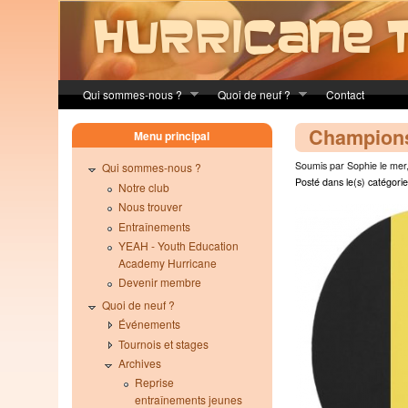
Skip to main content
Qui sommes-nous ?
Quoi de neuf ?
Contact
Champion
Menu principal
Soumis par Sophie le mer
Qui sommes-nous ?
Posté dans le(s) catégorie
Notre club
Nous trouver
Entraînements
YEAH - Youth Education
Academy Hurricane
Devenir membre
Quoi de neuf ?
Événements
Tournois et stages
Archives
Reprise
entraînements jeunes