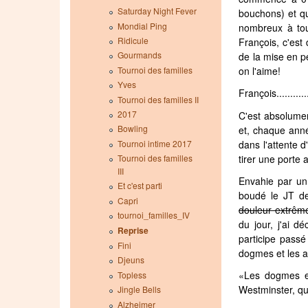
Saturday Night Fever
bouchons) et qu
Mondial Ping
nombreux à tou
Ridicule
François, c'est
Gourmands
de la mise en p
Tournoi des familles
on l'aime!
Yves
François..........
Tournoi des familles II
2017
C'est absolumen
Bowling
et, chaque anné
dans l'attente 
Tournoi intime 2017
tirer une porte 
Tournoi des familles
III
Envahie par un
Et c'est parti
boudé le JT de
Capri
douleur extrêm
tournoi_familles_IV
du jour, j'ai d
Reprise
participe passé
Fini
dogmes et les a
Djeuns
«Les dogmes et 
Topless
Westminster, qu
Jingle Bells
Alzheimer