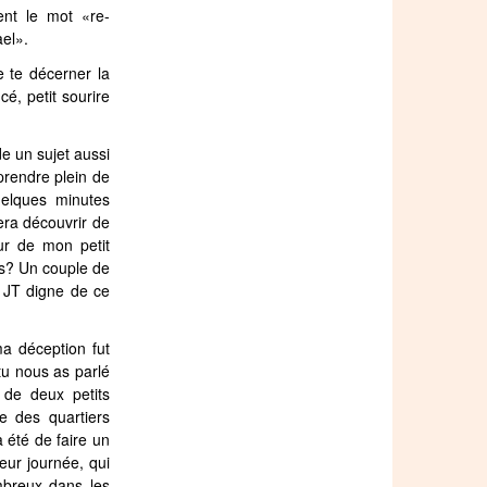
ent le mot «re-
ael».
e te décerner la
é, petit sourire
e un sujet aussi
pprendre plein de
uelques minutes
era découvrir de
ur de mon petit
us? Un couple de
 JT digne de ce
a déception fut
tu nous as parlé
 de deux petits
le des quartiers
a été de faire un
leur journée, qui
breux dans les