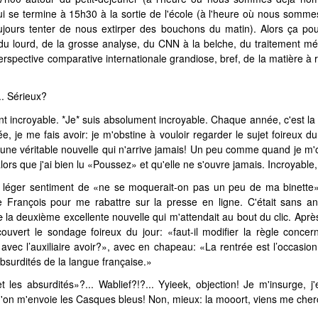
i se termine à 15h30 à la sortie de l'école (à l'heure où nous somm
jours tenter de nous extirper des bouchons du matin). Alors ça pou
 du lourd, de la grosse analyse, du CNN à la belche, du traitement mé
erspective comparative internationale grandiose, bref, de la matière à
... Sérieux?
t incroyable. *Je* suis absolument incroyable. Chaque année, c'est 
e, je me fais avoir: je m'obstine à vouloir regarder le sujet foireux d
d'une véritable nouvelle qui n'arrive jamais! Un peu comme quand je m'o
alors que j'ai bien lu «Poussez» et qu'elle ne s'ouvre jamais. Incroyable
 léger sentiment de «ne se moquerait-on pas un peu de ma binette», 
 François pour me rabattre sur la presse en ligne. C'était sans an
e
la deuxième excellente nouvelle qui m'attendait au bout du clic. Après
écouvert le sondage foireux du jour: «faut-il modifier la règle concer
 avec l’auxiliaire avoir?», avec en chapeau: «La rentrée est l’occasion 
bsurdités de la langue française.»
les absurdités»?... Wablief?!?... Yyieek, objection! Je m'insurge, j
'on m'envoie les Casques bleus! Non, mieux: la mooort, viens me cher