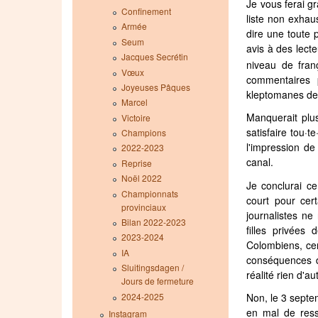
Je vous ferai g
Confinement
liste non exhau
Armée
dire une toute 
Seum
avis à des lect
Jacques Secrétin
niveau de fran
Vœux
commentaires 
Joyeuses Pâques
kleptomanes de 
Marcel
Manquerait plus
Victoire
satisfaire tou·te
Champions
l'impression de
2022-2023
canal.
Reprise
Noël 2022
Je conclurai c
Championnats
court pour cert
provinciaux
journalistes ne
Bilan 2022-2023
filles privée
2023-2024
Colombiens, cer
IA
conséquences d
Sluitingsdagen /
réalité rien d'a
Jours de fermeture
2024-2025
Non, le 3 septe
en mal de resso
Instagram