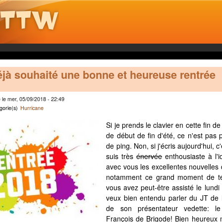
déjà souhaité une bonne et heureuse rentrée
le mer, 05/09/2018 - 22:49
gorie(s)
Hurricane
Si je prends le clavier en cette fin d
de début de fin d'été, ce n'est pas 
de ping. Non, si j'écris aujourd'hui, c
suis
très
énervée
enthousiaste à l'i
avec vous les excellentes nouvelles d
notamment ce grand moment de tél
vous avez peut-être assisté le lundi
veux bien entendu parler du JT de l
de son présentateur vedette: l
François de Brigode! Bien heureux