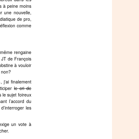
es à peine moins
r une nouvelle,
diatique de pro,
 réflexion comme
la même rengaine
u JT de François
bstine à vouloir
, non?
j'ai finalement
ticiper
le cri de
 le sujet foireux
nant l’accord du
d’interroger les
'exige un vote à
cher.