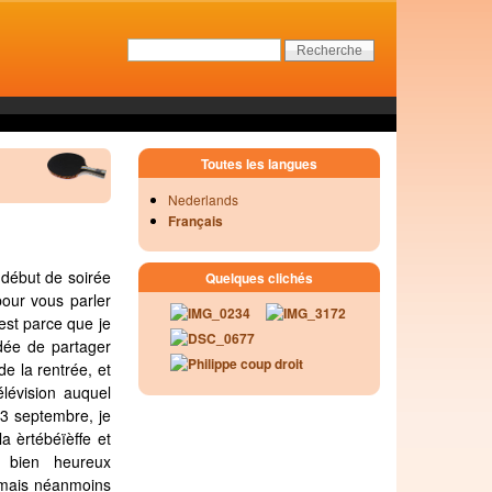
Toutes les langues
Nederlands
Français
e début de soirée
Quelques clichés
pour vous parler
'est parce que je
dée de partager
e la rentrée, et
évision auquel
 3 septembre, je
a èrtébéïèffe et
e bien heureux
 mais néanmoins