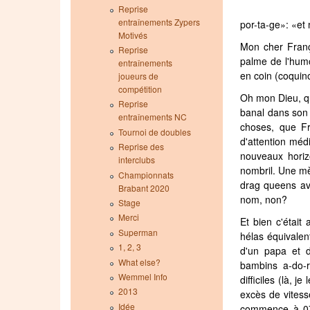
Reprise
entraînements Zypers
por-ta-ge»: «et 
Motivés
Mon cher Franço
Reprise
palme de l'humo
entraînements
en coin (coquino
joueurs de
compétition
Oh mon Dieu, qu
Reprise
banal dans son j
entraînements NC
choses, que Fr
Tournoi de doubles
d'attention méd
Reprise des
nouveaux horiz
interclubs
nombril. Une mè
Championnats
drag queens av
Brabant 2020
nom, non?
Stage
Merci
Et bien c'étai
Superman
hélas équivalen
1, 2, 3
d'un papa et d
What else?
bambins a-do-ra
Wemmel Info
difficiles (là, 
2013
excès de vitesse
Idée
commence à 07