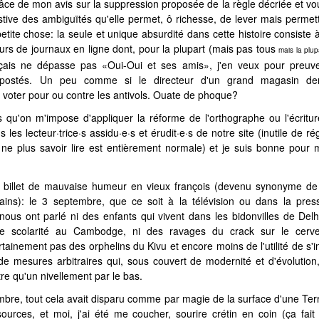
râce de mon avis sur la suppression proposée de la règle décriée et vo
stive des ambiguïtés qu'elle permet, ô richesse, de lever mais permet
petite chose: la seule et unique absurdité dans cette histoire consiste
eurs de journaux en ligne dont, pour la plupart (mais pas tous
mais la plu
çais ne dépasse pas «Oui-Oui et ses amis», j'en veux pour preuve
postés. Un peu comme si le directeur d'un grand magasin d
voter pour ou contre les antivols. Ouate de phoque?
 qu'on m'impose d'appliquer la réforme de l'orthographe ou l'écritur
·s les lecteur·trice·s assidu·e·s et érudit·e·s de notre site (inutile de r
 ne plus savoir lire est entièrement normale) et je suis bonne pour 
e billet de mauvaise humeur en vieux françois (devenu synonyme de 
ains): le 3 septembre, que ce soit à la télévision ou dans la pres
 nous ont parlé ni des enfants qui vivent dans les bidonvilles de Delhi
s de scolarité au Cambodge, ni des ravages du crack sur le cerv
tainement pas des orphelins du Kivu et encore moins de l'utilité de s'in
e mesures arbitraires qui, sous couvert de modernité et d'évolution
utre qu'un nivellement par le bas.
mbre, tout cela avait disparu comme par magie de la surface d'une Ter
urces, et moi, j'ai été me coucher, sourire crétin en coin (ça fai