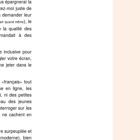
us épargnerai la
tez-moi juste de
 à demander leur
), le
part quand même
 la qualité des
emandait à des
e inclusive pour
égler votre écran,
me jeter dans le
«français» tout
se en ligne, les
, ni des petites
eau des jeunes
terroger sur les
, ne cachent en
re surpeuplée et
t moderne), bien