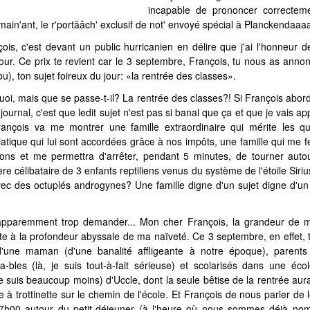
incapable de prononcer correctem
main'ant, le r'portââch' exclusif de not' envoyé spécial à Planckendaaa
is, c'est devant un public hurricanien en délire que j'ai l'honneur d
ur. Ce prix te revient car le 3 septembre, François, tu nous as annonc
u), ton sujet foireux du jour: «la rentrée des classes».
oi, mais que se passe-t-il? La rentrée des classes?! Si François abord
ournal, c'est que ledit sujet n'est pas si banal que ça et que je vais a
ançois va me montrer une famille extraordinaire qui mérite les q
iatique qui lui sont accordées grâce à nos impôts, une famille qui me f
ons et me permettra d'arrêter, pendant 5 minutes, de tourner auto
re célibataire de 3 enfants reptiliens venus du système de l'étoile Siri
ec des octuplés androgynes? Une famille digne d'un sujet digne d'un
t apparemment trop demander... Mon cher François, la grandeur de m
te à la profondeur abyssale de ma naïveté. Ce 3 septembre, en effet, 
'une maman (d'une banalité affligeante à notre époque), parents
-bles (là, je suis tout-à-fait sérieuse) et scolarisés dans une éco
je le suis beaucoup moins) d'Uccle, dont la seule bêtise de la rentrée aur
 à trottinette sur le chemin de l'école. Et François de nous parler de 
h00 autour du petit-déjeuner (à l'heure où nous sommes déjà nom