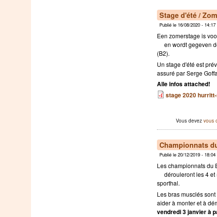
Stage d'été / Zo
Publié le 16/08/2020 - 14:1
Een zomerstage is voor
en wordt gegeven do
(B2).
Un stage d'été est prév
assuré par Serge Goffar
Alle infos attached!
stage 2020 hurritt-
Vous devez
vous 
Championnats du
Publié le 20/12/2019 - 18:0
Les championnats du 
dérouleront les 4 et
sporthal.
Les bras musclés sont
aider à monter et à dém
vendredi 3 janvier à p