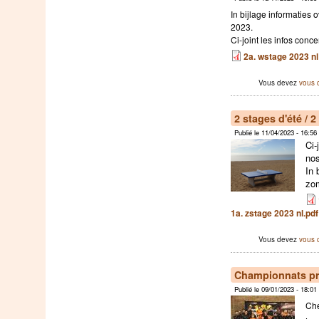
In bijlage informaties 
2023.
Ci-joint les infos conc
2a. wstage 2023 nl
Vous devez
vous 
2 stages d'été / 
Publié le 11/04/2023 - 16:56
Ci-
nos
In 
zo
1a. zstage 2023 nl.pdf
Vous devez
vous 
Championnats pr
Publié le 09/01/2023 - 18:01
Che