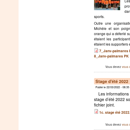
Le
pro
dan
sports.
Outre une organisa
Michèle et son poign
orange qui a déferlé su
étaient les participa
étaient les supporters 
7_Janv-palmares P
8_Janv-palmares PK
Vous devez
vous 
Stage d'été 2022
Publié le 22/03/2022 - 08:3
Les informations
stage d’été 2022 so
fichier joint.
1c. stage été 2022
Vous devez
vous 