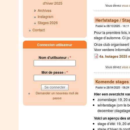
d'hiver 2025
Vous devez
vous 
Archives
Instagram
Herfststage / St
Stages 2026
Publié le 08/10/2025 - 14:11
Contact
Pour la première fois, 
stage d’automne. Ci-joi
Onze club organiseert 
Connexion utilisateur
Voor verdere informatie
4a. hstages 2025 nl
Nom d'utilisateur :
*
Vous devez
vous 
Mot de passe :
*
Komende stages /
Publié le 28/04/2025 - 08:24
Demander un nouveau mot de
Hier een overzicht v
passe
zomerstage: 19, 20 
winterstage (om te be
december (dagstage
Voici un aperçu des s
stage d’été: 19, 20 e
stage d’hiver (à con