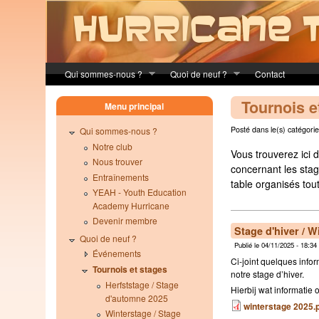
Skip to main content
Qui sommes-nous ?
Quoi de neuf ?
Contact
Tournois e
Menu principal
Posté dans le(s) catégorie
Qui sommes-nous ?
Notre club
Vous trouverez ici d
Nous trouver
concernant les stag
Entraînements
table organisés tout
YEAH - Youth Education
Academy Hurricane
Devenir membre
Stage d'hiver / W
Quoi de neuf ?
Publié le 04/11/2025 - 18:34
Événements
Ci-joint quelques info
Tournois et stages
notre stage d’hiver.
Herfststage / Stage
Hierbij wat informatie 
d'automne 2025
winterstage 2025.
Winterstage / Stage