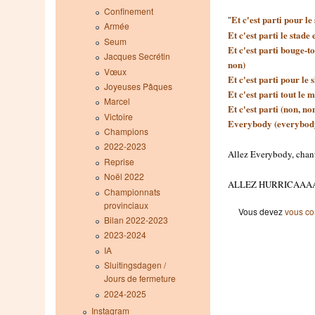
Confinement
Et c'est parti pour le
"
Armée
Et c'est parti le stade
Seum
Et c'est parti bouge-t
Jacques Secrétin
non)
Vœux
Et c'est parti pour le 
Joyeuses Pâques
Et c'est parti tout le 
Marcel
Et c'est parti (non, no
Victoire
Everybody (everybod
Champions
2022-2023
Allez Everybody, chan
Reprise
Noël 2022
ALLEZ HURRICAAAAANE 
Championnats
provinciaux
Vous devez
vous co
Bilan 2022-2023
2023-2024
IA
Sluitingsdagen /
Jours de fermeture
2024-2025
Instagram