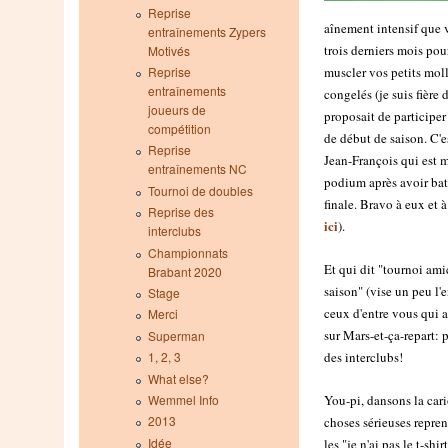
Reprise
aînement intensif que v
entraînements Zypers
trois derniers mois po
Motivés
muscler vos petits mol
Reprise
entraînements
congelés (je suis fière
joueurs de
proposait de participer
compétition
de début de saison. C'e
Reprise
Jean-François qui est 
entraînements NC
podium après avoir bat
Tournoi de doubles
finale. Bravo à eux et à
Reprise des
ici
).
interclubs
Championnats
Et qui dit "tournoi ami
Brabant 2020
saison" (vise un peu l'
Stage
ceux d'entre vous qui a
Merci
sur Mars-et-ça-repart: p
Superman
des interclubs!
1, 2, 3
What else?
You-pi, dansons la cario
Wemmel Info
2013
choses sérieuses reprenn
Idée
les "je n'ai pas le t-sh