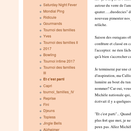
Saturday Night Fever
autour du verre de l'amit
Mondial Ping
quater…..duodecies" de
Ridicule
nouveau pimenter nos j
Gourmands
relâche.
Tournoi des familles
Yves
Saison des ouragans obl
Tournoi des familles II
confiture et classé en c
2017
l'acceptez: ne rien lâch
Bowling
qu'à bien s'accrocher ca
Tournoi intime 2017
Tournoi des familles
Je terminerai par une 
III
d'inspiration, ma Call
Et c'est parti
lumière au bout du tun
Capri
nommer? Car oui, vous l
tournoi_familles_IV
Michèle nationale qui
Reprise
écrivait il y a quelques 
Fini
Djeuns
"Et c'est parti"... Quand
Topless
plus fort que moi, je n
Jingle Bells
peux pas. Allez Michèl
Alzheimer