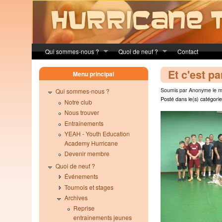
Skip to main content
Qui sommes-nous ?
Quoi de neuf ?
Contact
Et c'est par
Menu principal
Soumis par Anonyme le ma
Qui sommes-nous ?
Posté dans le(s) catégorie
Notre club
Nous trouver
Entraînements
YEAH - Youth Education
Academy Hurricane
Devenir membre
Quoi de neuf ?
Événements
Tournois et stages
Archives
Reprise
entraînements jeunes