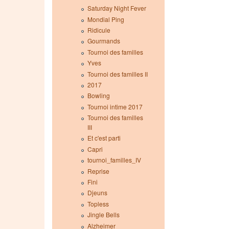
Saturday Night Fever
Mondial Ping
Ridicule
Gourmands
Tournoi des familles
Yves
Tournoi des familles II
2017
Bowling
Tournoi intime 2017
Tournoi des familles
III
Et c'est parti
Capri
tournoi_familles_IV
Reprise
Fini
Djeuns
Topless
Jingle Bells
Alzheimer