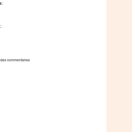
n:
;
 des commentaires