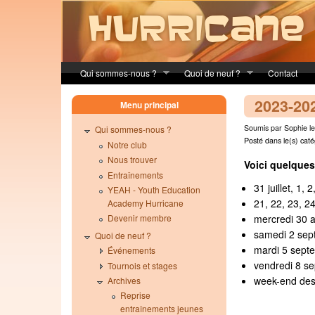
Skip to main content
Qui sommes-nous ?
Quoi de neuf ?
Contact
2023-20
Menu principal
Soumis par Sophie le
Qui sommes-nous ?
Posté dans le(s) caté
Notre club
Nous trouver
Voici quelques
Entraînements
31 juillet, 1,
YEAH - Youth Education
21, 22, 23, 2
Academy Hurricane
mercredi 30 a
Devenir membre
samedi 2 sept
Quoi de neuf ?
mardi 5 septe
Événements
vendredi 8 se
Tournois et stages
week-end des 
Archives
Reprise
entraînements jeunes