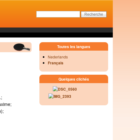
Toutes les langues
Nederlands
Français
Quelques clichés
.;
axime;
);