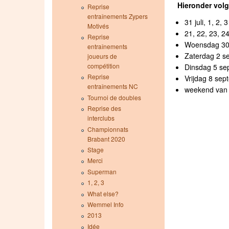
Hieronder volg
Reprise
entraînements Zypers
31 juli, 1, 2
Motivés
21, 22, 23, 2
Reprise
Woensdag 30 
entraînements
Zaterdag 2 se
joueurs de
compétition
Dinsdag 5 sep
Reprise
Vrijdag 8 sep
entraînements NC
weekend van 
Tournoi de doubles
Reprise des
interclubs
Championnats
Brabant 2020
Stage
Merci
Superman
1, 2, 3
What else?
Wemmel Info
2013
Idée