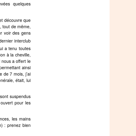
levées quelques
 et découvre que
8
, tout de même,
ur voir des gens
ernier interclub
ui a tenu toutes
n à la cheville,
 nous a offert le
permettant ainsi
 de 7 mois, j’ai
érale, était, lui
s sont suspendus
 ouvert pour les
ances, les mains
) : prenez bien