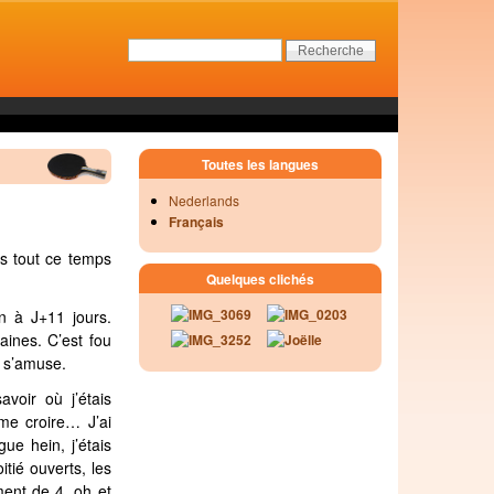
Toutes les langues
Nederlands
Français
s tout ce temps
Quelques clichés
an à J+11 jours.
ines. C’est fou
n s’amuse.
voir où j’étais
me croire… J’ai
ue hein, j’étais
tié ouverts, les
ment de 4, oh et