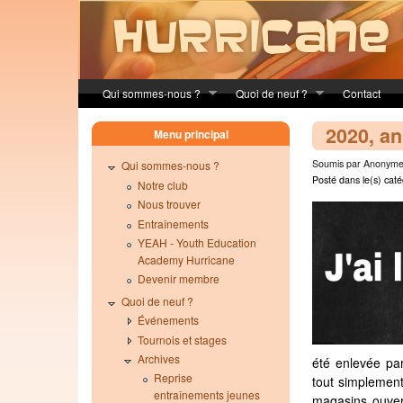
Skip to main content
Qui sommes-nous ?
Quoi de neuf ?
Contact
2020, a
Menu principal
Soumis par Anonyme 
Qui sommes-nous ?
Posté dans le(s) caté
Notre club
Nous trouver
Entraînements
YEAH - Youth Education
Academy Hurricane
Devenir membre
Quoi de neuf ?
Événements
Tournois et stages
Archives
été enlevée par
Reprise
tout simplement
entraînements jeunes
magasins ouvert