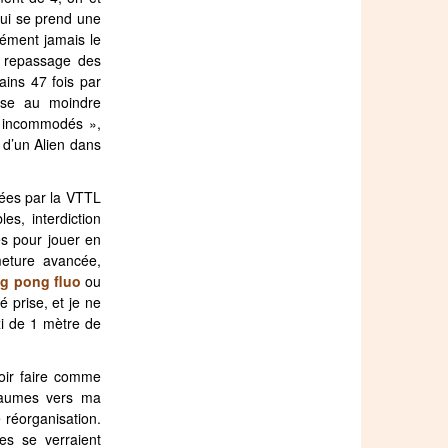
 qui se prend une
dément jamais le
e repassage des
ains 47 fois par
isse au moindre
« incommodés »,
e d’un Alien dans
sées par la VTTL
es, interdiction
hes pour jouer en
meture avancée,
ng pong fluo
ou
 prise, et je ne
xi de 1 mètre de
voir faire comme
 paumes vers ma
réorganisation.
es se verraient