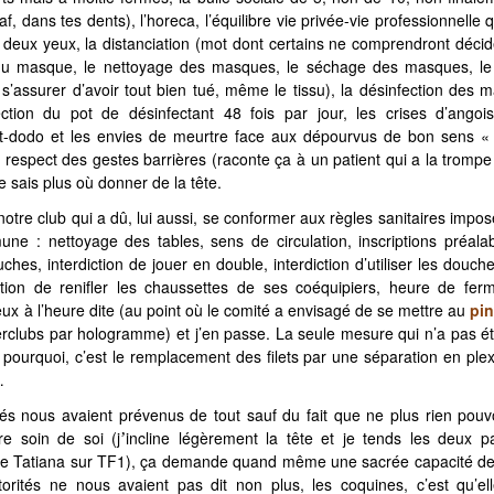
af, dans tes dents), l’horeca, l’équilibre vie privée-vie professionnelle
s deux yeux, la distanciation (mot dont certains ne comprendront déci
 du masque, le nettoyage des masques, le séchage des masques, l
’assurer d’avoir tout bien tué, même le tissu), la désinfection des m
fection du pot de désinfectant 48 fois par jour, les crises d’ango
st-dodo et les envies de meurtre face aux dépourvus de bon sens 
le respect des gestes barrières (raconte ça à un patient qui a la tromp
ne sais plus où donner de la tête.
notre club qui a dû, lui aussi, se conformer aux règles sanitaires impo
ne : nettoyage des tables, sens de circulation, inscriptions préalabl
ouches, interdiction de jouer en double, interdiction d’utiliser les douc
iction de renifler les chaussettes de ses coéquipiers, heure de fer
eux à l’heure dite (au point où le comité a envisagé de se mettre au
pi
terclubs par hologramme) et j’en passe. La seule mesure qui n’a pas été
ourquoi, c’est le remplacement des filets par une séparation en ple
…
ités nous avaient prévenus de tout sauf du fait que ne plus rien pou
re soin de soi (j
incline légèrement la tête et je tends les deux
’
Tatiana sur TF1), ça demande quand même une sacrée capacité de 
orités ne nous avaient pas dit non plus, les coquines, c’est qu’ell