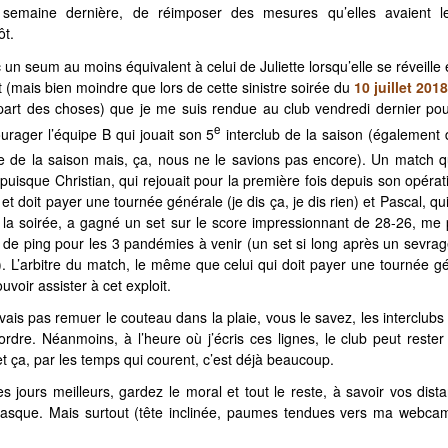
a semaine dernière, de réimposer des mesures qu’elles avaient 
ôt.
 un seum au moins équivalent à celui de Juliette lorsqu’elle se réveille
(mais bien moindre que lors de cette sinistre soirée du
10 juillet 201
a part des choses) que je me suis rendue au club vendredi dernier po
e
rager l’équipe B qui jouait son 5
interclub de la saison (également d
e de la saison mais, ça, nous ne le savions pas encore). Un match q
uisque Christian, qui rejouait pour la première fois depuis son opératio
et doit payer une tournée générale (je dis ça, je dis rien) et Pascal, qui
la soirée, a gagné un set sur le score impressionnant de 28-26, me 
in de ping pour les 3 pandémies à venir (un set si long après un sevrage
). L’arbitre du match, le même que celui qui doit payer une tournée gén
uvoir assister à cet exploit.
e vais pas remuer le couteau dans la plaie, vous le savez, les interclub
ordre. Néanmoins, à l’heure où j’écris ces lignes, le club peut rester
t ça, par les temps qui courent, c’est déjà beaucoup.
s jours meilleurs, gardez le moral et tout le reste, à savoir vos dist
masque. Mais surtout (tête inclinée, paumes tendues vers ma webcam