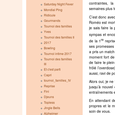
contraintes, l
Saturday Night Fever
semaines plus t
Mondial Ping
Ridicule
C’est donc avec
Gourmands
Roméo est mort 
Tournoi des familles
je sais faire l
Yves
sympas et encou
Tournoi des familles II
re
de la 1
repris
2017
ses promesses p
Bowling
a pris un match 
Tournoi intime 2017
moment fort de 
Tournoi des familles
de faire le ple
III
frôlé l’overdose
Et c'est parti
aussi, ravi de po
Capri
tournoi_familles_IV
Alors oui, je n
Reprise
jusqu’à nouvel 
Fini
entraînements e
Djeuns
En attendant de
Topless
propres et le 
Jingle Bells
soin de vous.
Alzheimer