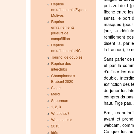
Reprise
puis zut de 1 (p
entraînements Zypers
flèche entre le
Motivés
sens), le port
Reprise
masques (pour s
entraînements
jour, la désin
joueurs de
reniflement po
compétition
disent-ils, par 
Reprise
la trachée), je 
entraînements NC
Tournoi de doubles
Sans parler de 
Reprise des
et par la commu
interclubs
d’utiliser les d
Championnats
double, interd
Brabant 2020
extinction des f
Stage
de jouer les in
Merci
comprends pas p
Superman
haut. Pige pas
1, 2, 3
Bref, les autor
What else?
avant et prend
Wemmel Info
webcam, comme 
2013
Ce que les aut
Idée