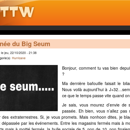
nnée du Big Seum
le jeu, 22/10/2020 - 21:38
gorie(s)
Hurricane
Bonjour, comment tu vas bien depui
?
Ma dernière bafouille faisait le bil
Nous voilà aujourd’hui à J+32…sema
ce que le temps passe vite quand o
Je sais, vous mourez d’envie de sa
passée. Eh bien, vous n’allez pas 
 des extraterrestres. Si, je vous promets. Mais nonhoon dites, je blag
 dépassée par les événements. Entre les magasins fermés mais à moi
s mais à moitié fermés, la bulle sociale de 5, non de 10, non finale