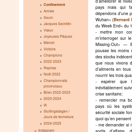
d’améliorer le niv
Confinement
pays mais qui fai
Armée
dépendons d’une p
Seum
Wuhan» (
Bernard 
Jacques Secrétin
du Week End» du 1
Vœux
- mettre mon con
Joyeuses Pâques
m’interroger sur 
Marcel
Missing-Out» —
Victoire
pousse les moins n
Champions
des stocks indécen
2022-2023
que nous vivons d
Reprise
d’aliments en tous 
Noël 2022
nourrir les trois qu
Championnats
- espérer que 
provinciaux
inévitablement suiv
Bilan 2022-2023
crise sanitaire;
2023-2024
- remercier ma bo
IA
pays où les syst
Sluitingsdagen /
sécurité sociale fo
Jours de fermeture
quoi qu’en pensent 
2024-2025
- me demander si n
Instagram
sortis d’affaire,