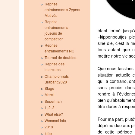
Reprise
entraînements Zypers
Motivés
Reprise
entraînements
étant fermé jusqu
joueurs de
«kippenboutjes pl
compétition
sine die, c’est la 
Reprise
tous autant que 
entraînements NC
mettre notre vie so
Tournoi de doubles
Reprise des
Que nous fassions p
interclubs
situation actuell
Championnats
qui, a contrario, on
Brabant 2020
sans procès dans 
Stage
rendre à l’éviden
Merci
bien qu’absolument 
Superman
être dures à respec
1, 2, 3
What else?
Pour ma part, plutô
Wemmel Info
déprime due aux pro
2013
de cette période 
Idée