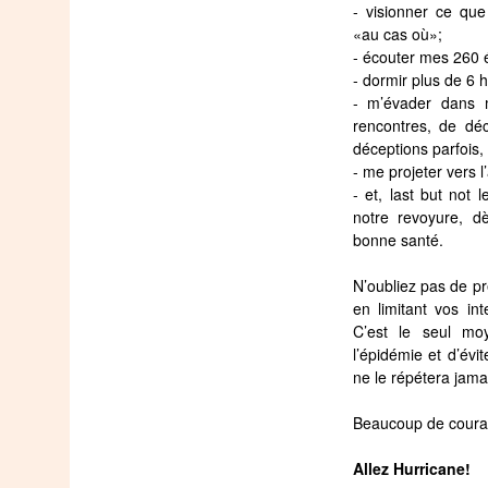
- visionner ce que
«au cas où»;
- écouter mes 260 
- dormir plus de 6 h
- m’évader dans 
rencontres, de déc
déceptions parfois,
- me projeter vers l
- et, last but not 
notre revoyure, d
bonne santé.
N’oubliez pas de pr
en limitant vos in
C’est le seul moy
l’épidémie et d’évi
ne le répétera jama
Beaucoup de coura
Allez Hurricane!