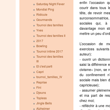
enfin l’occasion q
Saturday Night Fever
courir dans tous 
Mondial Ping
tête, de revoir mes
Ridicule
surconsommatrice, 
Gourmands
sociales qui, à
Tournoi des familles
davantage mon st
Yves
mettre un peu d’or
Tournoi des familles II
2017
L’occasion de m
Bowling
exercices suivant
Tournoi intime 2017
auteur):
Tournoi des familles
- ouvrir un diction
III
saisi la différenc
Et c'est parti
civisme» (non, se r
Capri
du confinement n
tournoi_familles_IV
sociale mais bien d
Reprise
capricieuse);
Fini
- assumer pleinemen
Djeuns
et ma part de resp
Topless
chez moi;
Jingle Bells
- réfléchir à une mo
Alzheimer