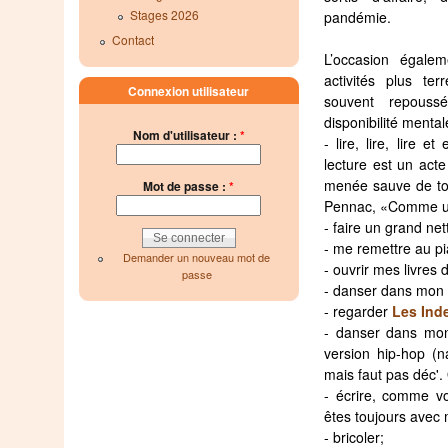
Stages 2026
pandémie.
Contact
L’occasion égale
activités plus te
Connexion utilisateur
souvent repous
disponibilité mental
Nom d'utilisateur :
*
- lire, lire, lire 
lecture est un acte
menée sauve de to
Mot de passe :
*
Pennac, «Comme u
- faire un grand ne
- me remettre au pi
Demander un nouveau mot de
- ouvrir mes livres 
passe
- danser dans mon 
- regarder
Les Ind
- danser dans mon
version hip-hop (na
mais faut pas déc'. 
- écrire, comme v
êtes toujours avec 
- bricoler;