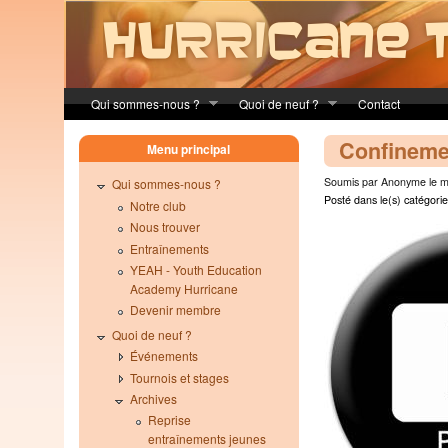
Skip to main content
Qui sommes-nous ?
Quoi de neuf ?
Contact
Confineme
Menu principal
Soumis par Anonyme le ma
Qui sommes-nous ?
Posté dans le(s) catégorie
Notre club
Nous trouver
Entraînements
YEAH - Youth Education
Academy Hurricane
Devenir membre
Quoi de neuf ?
Événements
Tournois et stages
Archives
Reprise
entraînements jeunes