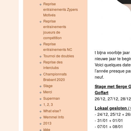
Reprise
entraînements Zypers
Motivés
Reprise
entraînements
joueurs de
compétition
Reprise
entraînements NC
t bijna voorbije jaar
Tournoi de doubles
nieuwe jaar te begi
Reprise des
Voici quelques date
interclubs
l’année presque pa
Championnats
neuf.
Brabant 2020
Stage
Stage met Serge G
Merci
Goffart
26/12, 27/12, 28/12
Superman
1, 2, 3
Lokaal gesloten /
What else?
- 24/12, 25/12 + 26
Wemmel Info
- 31/01 + 01/01
2013
- 07/01 + 08/01
Idée