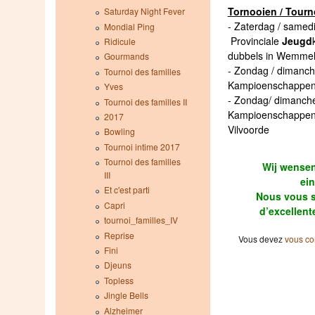
Tornooien / Tourn
Saturday Night Fever
- Zaterdag / samed
Mondial Ping
Provinciale
Jeugd
Ridicule
dubbels in Wemme
Gourmands
- Zondag / dimanche
Tournoi des familles
Kampioenschappe
Yves
- Zondag/ dimanche
Tournoi des familles II
Kampioenschappe
2017
Vilvoorde
Bowling
Tournoi intime 2017
Tournoi des familles
Wij wensen
III
ein
Et c'est parti
Nous vous s
Capri
d’excellent
tournoi_familles_IV
Reprise
Vous devez
vous co
Fini
Djeuns
Topless
Jingle Bells
Alzheimer