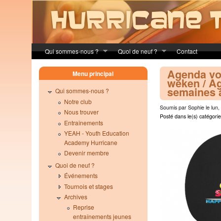
Skip to main content
Qui sommes-nous ?
Quoi de neuf ?
Contact
Agenda vo
Menu principal
weken / A
semaines à
Qui sommes-nous ?
Notre club
Soumis par Sophie le lun,
Nous trouver
Posté dans le(s) catégorie
Entraînements
YEAH - Youth Education
Academy Hurricane
Devenir membre
Quoi de neuf ?
Événements
Tournois et stages
Archives
Reprise
entraînements jeunes