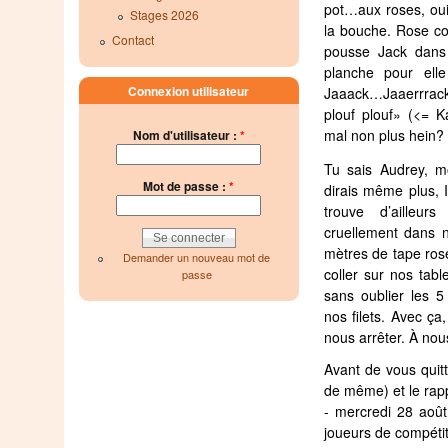
pot…aux roses, oui
Stages 2026
la bouche. Rose 
Contact
pousse Jack dans 
planche pour ell
Connexion utilisateur
Jaaack…Jaaerrrack
plouf plouf» (<= K
mal non plus hein?
Nom d'utilisateur :
*
Tu sais Audrey, mo
Mot de passe :
*
dirais même plus, I
trouve d’ailleu
cruellement dans n
mètres de tape rose
Demander un nouveau mot de
coller sur nos tabl
passe
sans oublier les 
nos filets. Avec ça
nous arrêter. À nou
Avant de vous quitt
de même) et le rap
- mercredi 28 août
joueurs de compétit