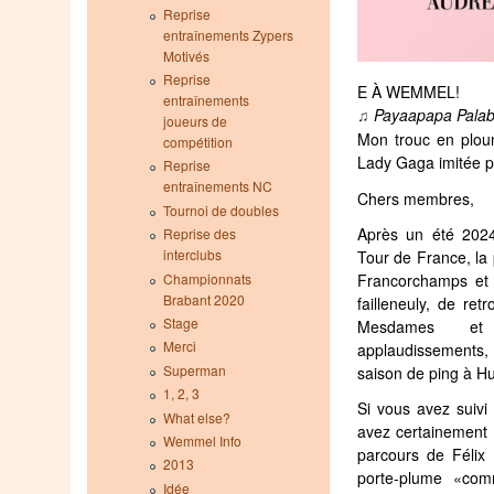
Reprise
entraînements Zypers
Motivés
Reprise
E À WEMMEL!
entraînements
Payaapapa Pala
♫
joueurs de
Mon trouc en plou
compétition
Lady Gaga imitée p
Reprise
entraînements NC
Chers membres,
Tournoi de doubles
Après un été 2024
Reprise des
interclubs
Tour de France, l
Championnats
Francorchamps et l
Brabant 2020
failleneuly, de ret
Stage
Mesdames et
Merci
applaudissements,
Superman
saison de ping à Hu
1, 2, 3
Si vous avez suivi
What else?
avez certainement
Wemmel Info
parcours de Félix 
2013
porte-plume «comm
Idée