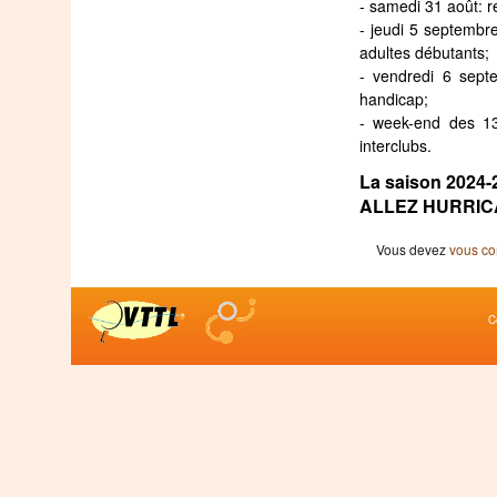
- samedi 31 août: r
- jeudi 5 septembr
adultes débutants;
- vendredi 6 sept
handicap;
- week-end des 13
interclubs.
La saison 2024-
ALLEZ HURRIC
Vous devez
vous co
C