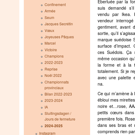
Éberluée par la f
Confinement
suis demandé s’il
Armée
vendu par Ikea. 
Seum
vendeur interrogé
Jacques Secrétin
gentiment, avant 
Vœux
sortie, qu’il s’agis
Joyeuses Pâques
marque suédoise St
Marcel
surface d’impact. C
Victoire
ces Suédois. Ça 
Champions
même occasion qu’i
2022-2023
la forme et à la t
Reprise
totalement. Si je re
Noël 2022
avec une palette 
Championnats
na.
provinciaux
Ce qui m’amène à la 
Bilan 2022-2023
ébloui mes mirettes
2023-2024
noire et…rose, A
IA
petits cœurs dans
Sluitingsdagen /
première fois. Ros
Jours de fermeture
dans ses bras et 
2024-2025
comprends rien pa
Instagram