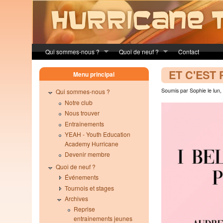
Skip to main content
Qui sommes-nous ?
Quoi de neuf ?
Contact
ET C'EST P
Menu principal
Soumis par Sophie le lun,
Qui sommes-nous ?
Notre club
Nous trouver
Entraînements
YEAH - Youth Education
Academy Hurricane
Devenir membre
Quoi de neuf ?
Événements
Tournois et stages
Archives
Reprise
entraînements jeunes