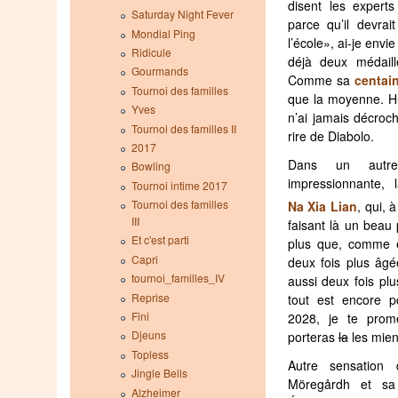
disent les experts
Saturday Night Fever
parce qu’il devra
Mondial Ping
l’école», ai-je envi
Ridicule
déjà deux médaill
Gourmands
Comme sa
centai
Tournoi des familles
que la moyenne. H
Yves
n’ai jamais décroch
Tournoi des familles II
rire de Diabolo.
2017
Dans un autre
Bowling
impressionnante,
Tournoi intime 2017
Tournoi des familles
Na Xia Lian
, qui, 
III
faisant là un beau 
Et c'est parti
plus que, comme el
Capri
deux fois plus âgé
tournoi_familles_IV
aussi deux fois plu
Reprise
tout est encore po
Fini
2028, je te prome
Djeuns
porteras
la
les mien
Topless
Autre sensation 
Jingle Bells
Möregårdh et 
Alzheimer