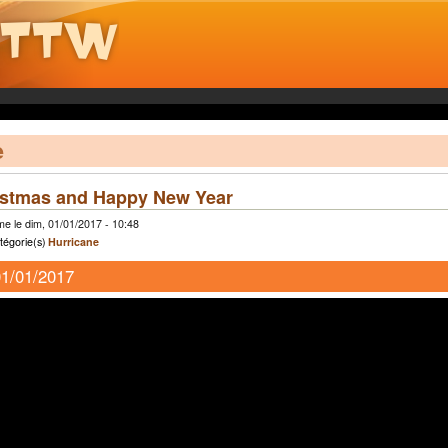
e
istmas and Happy New Year
e le dim, 01/01/2017 - 10:48
tégorie(s)
Hurricane
01/01/2017