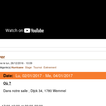
ver
e le lun, 26/12/2016 - 10:09
tégorie(s)
Hurricane
Stage
Tournoi
Evénement
Date:
Lu, 02/01/2017
-
Me, 04/01/2017
Où ?
Dans notre salle ; Dijck 34, 1780 Wemmel
7, 17:00-19:00 et 20:00-22:00