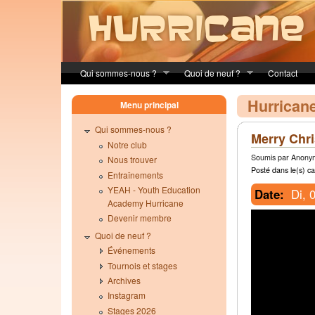
Skip to main content
Qui sommes-nous ?
Quoi de neuf ?
Contact
Hurrican
Menu principal
Qui sommes-nous ?
Merry Chr
Notre club
Soumis par Anonym
Nous trouver
Posté dans le(s) ca
Entraînements
YEAH - Youth Education
Date:
Di, 
Academy Hurricane
Devenir membre
Quoi de neuf ?
Événements
Tournois et stages
Archives
Instagram
Stages 2026