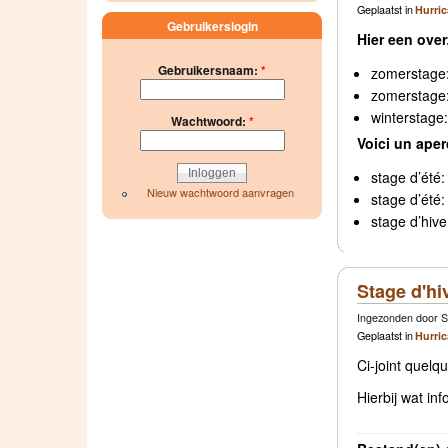
Geplaatst in
Hurri
Gebruikerslogin
Hier een ove
Gebruikersnaam:
*
zomerstage: 
zomerstage:
winterstage
Wachtwoord:
*
Voici un aper
stage d’été: 
Nieuw wachtwoord aanvragen
stage d’été:
stage d’hive
Stage d'hi
Ingezonden door So
Geplaatst in
Hurri
Ci-joint quelq
Hierbij wat in