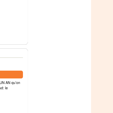
t UN AN qu’on
ud: le