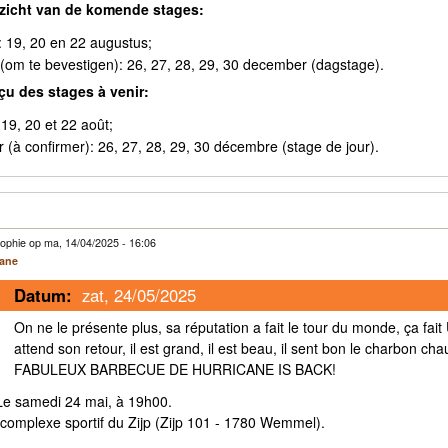
rzicht van de komende stages:
 19, 20 en 22 augustus;
 (om te bevestigen): 26, 27, 28, 29, 30 december (dagstage).
çu des stages à venir:
 19, 20 et 22 août;
r (à confirmer): 26, 27, 28, 29, 30 décembre (stage de jour).
ophie op ma, 14/04/2025 - 16:06
cane
Datum:
zat, 24/05/2025
On ne le présente plus, sa réputation a fait le tour du monde, ça fai
attend son retour, il est grand, il est beau, il sent bon le charbon cha
FABULEUX BARBECUE DE HURRICANE IS BACK!
e samedi 24 mai, à 19h00.
complexe sportif du Zijp (Zijp 101 - 1780 Wemmel).