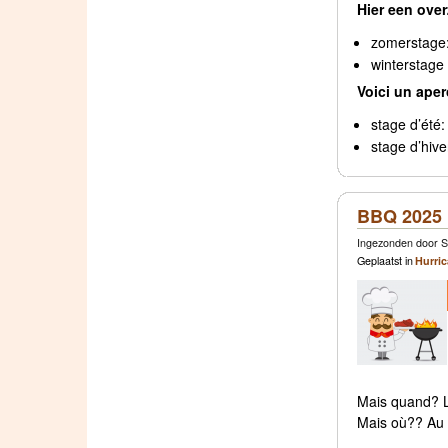
Hier een ove
zomerstage:
winterstage
Voici un aper
stage d’été:
stage d’hive
BBQ 2025
Ingezonden door S
Geplaatst in
Hurri
Mais quand? L
Mais où?? Au 