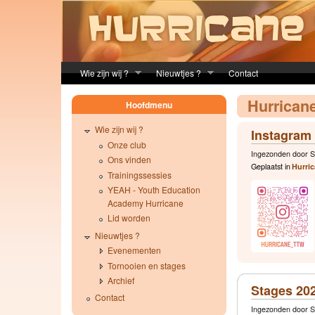
Skip to main content
Wie zijn wij ?
Nieuwtjes ?
Contact
Hurrican
Hoofdmenu
Wie zijn wij ?
Instagram
Onze club
Ingezonden door S
Ons vinden
Geplaatst in
Hurri
Trainingssessies
YEAH - Youth Education
Academy Hurricane
Lid worden
Nieuwtjes ?
Evenementen
Tornooien en stages
Archief
Stages 20
Contact
Ingezonden door So