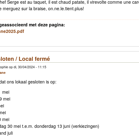
ef Serge est au taquet, il est chaud patate, il virevolte comme une caro
une merguez sur la braise, on.ne.le.tient.plus!
geassocieerd met deze pagina:
ane2025.pdf
loten / Local fermé
phie op di, 30/04/2024 - 11:15
cane
dat ons lokaal gesloten is op:
 mei
9 mei
mei
mei
 mei
ag 30 mei t.e.m. donderdag 13 juni (verkiezingen)
nd juli