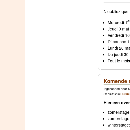
——————
N’oubliez que 
e
Mercredi 1
Jeudi 9 mai
Vendredi 10
Dimanche 1
Lundi 20 ma
Du jeudi 30 
Tout le mois 
Komende st
Ingezonden door S
Geplaatst in
Hurri
Hier een ove
zomerstage #
zomerstage 
winterstage