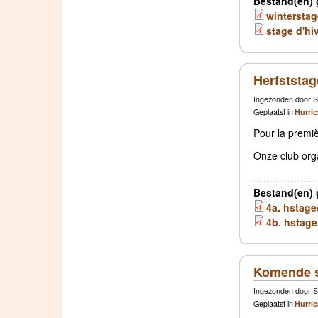
Bestand(en) 
winterstag
stage d'hi
Herfststag
Ingezonden door S
Geplaatst in
Hurri
Pour la premiè
Onze club orga
Bestand(en) 
4a. hstage
4b. hstage
Komende st
Ingezonden door S
Geplaatst in
Hurri