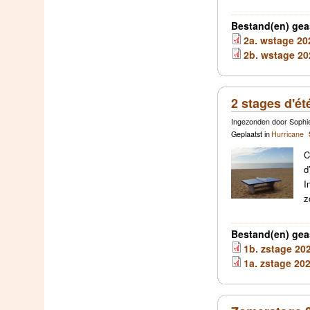
Bestand(en) gea
2a. wstage 202
2b. wstage 202
2 stages d'ét
Ingezonden door Sophie
Geplaatst in
Hurricane
C
d
I
z
Bestand(en) gea
1b. zstage 202
1a. zstage 202