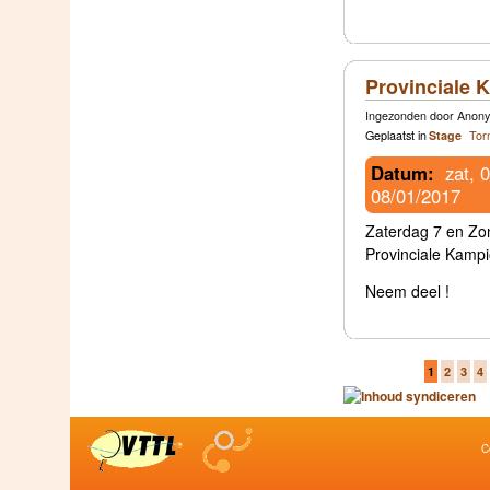
Provinciale
Ingezonden door Anony
Geplaatst in
Stage
Tor
Datum:
zat, 
08/01/2017
Zaterdag 7 en Zon
Provinciale Kamp
Neem deel !
1
2
3
4
C