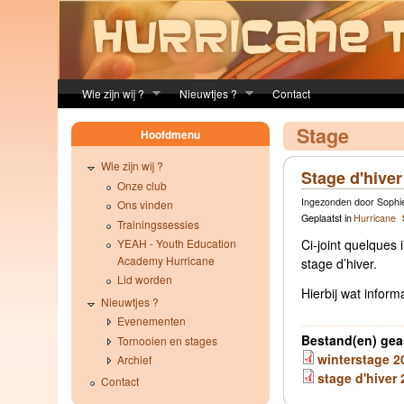
Skip to main content
Wie zijn wij ?
Nieuwtjes ?
Contact
Stage
Hoofdmenu
Wie zijn wij ?
Stage d'hiver
Onze club
Ingezonden door Sophie
Ons vinden
Geplaatst in
Hurricane
Trainingssessies
YEAH - Youth Education
Ci-joint quelques
Academy Hurricane
stage d’hiver.
Lid worden
Hierbij wat inform
Nieuwtjes ?
Evenementen
Bestand(en) gea
Tornooien en stages
winterstage 2
Archief
stage d'hiver 
Contact