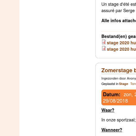
Un stage d'été es
assuré par Serge 
Alle infos attach
Bestand(en) gea
stage 2020 hur
stage 2020 hurr
Zomerstage b
Ingezonden door Anony
Geplaatst in
Stage
Tor
Datum:
zon, 
29/08/2018
Waar?
In onze sportzaal
Wanneer?