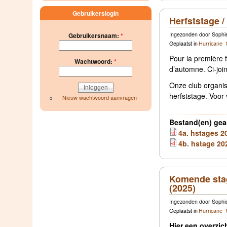
Gebruikerslogin
Herfststage 
Ingezonden door Sophie
Gebruikersnaam:
*
Geplaatst in
Hurricane
Pour la première f
Wachtwoord:
*
d’automne. Ci-join
Onze club organis
herfststage. Voor 
Nieuw wachtwoord aanvragen
Bestand(en) gea
4a. hstages 20
4b. hstage 202
Komende stag
(2025)
Ingezonden door Sophie
Geplaatst in
Hurricane
Hier een overzi