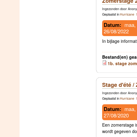
Zomerstage 
Ingezonden door Anonym
Geplaatst in
Hurricane
Datum:
maa,
26/08/2022
In bijlage inform
Bestand(en) gea
1b. stage zom
Stage d'été 
Ingezonden door Anony
Geplaatst in
Hurricane
Datum:
maa,
27/08/2020
Een zomerstage is
wordt gegeven doo