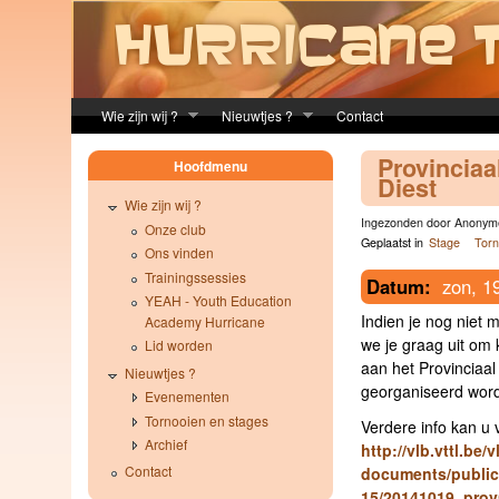
Skip to main content
Wie zijn wij ?
Nieuwtjes ?
Contact
Provinciaal
Hoofdmenu
Diest
Wie zijn wij ?
Ingezonden door Anonyme
Onze club
Geplaatst in
Stage
Torn
Ons vinden
Trainingssessies
Datum:
zon, 1
YEAH - Youth Education
Indien je nog niet 
Academy Hurricane
we je graag uit o
Lid worden
aan het Provinciaal 
Nieuwtjes ?
georganiseerd word
Evenementen
Tornooien en stages
Verdere info kan u 
Archief
http://vlb.vttl.be/v
Contact
documents/public
15/20141019_prov