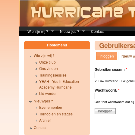
Skip to main content
Wie zijn wij ?
Nieuwtjes ?
Contact
Gebruikers
Hoofdmenu
Wie zijn wij ?
Inloggen
Nieuw w
Onze club
Ons vinden
Gebruikersnaam:
*
Trainingssessies
YEAH - Youth Education
Vul uw Hurricane TTW gebru
Academy Hurricane
Wachtwoord:
*
Lid worden
Nieuwtjes ?
Geef het wachtwoord dat bij
Evenementen
Tornooien en stages
Archief
Contact