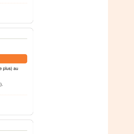
e plus) au
).