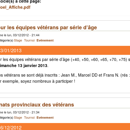
socié(s) à cette page:
oel_Affiche.pdf
ur les équipes vétérans par série d’âge
e le lun, 03/12/2012 - 21:44
tégorie(s)
Stage
Tournoi
Evénement
13/01/2013
r les équipes vétérans par série d’âge (+40, +50, +60, +65, +70, +75) 
imanche 13 janvier 2013
.
s vétérans se sont déjà inscrits : Jean M., Marcel DD et Frans N. (rés
ur exemple, soyez nombreux à participer !
ats provinciaux des vétérans
e le lun, 03/12/2012 - 21:34
tégorie(s)
Stage
Tournoi
Evénement
16/12/2012