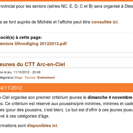
rovincial pour les seniors (séries NC, E, D, C et B) sera organisé à Dies
ns se font auprès de Michèle et l'affiche peut être
consultée ici
.
socié(s) à cette page:
Seniors Uitnodiging 20122013.pdf
jeunes du CTT Arc-en-Ciel
e le jeu, 11/10/2012 - 20:49
tégorie(s)
Stage
Tournoi
Evénement
04/11/2012
-Ciel organise son premier critérium jeunes le
dimanche 4 novembre
ons. Ce critérium est réservé aux poussins/pré-minimes, minimes et cadet
es (pour des poussins, c'est bien). Le but est d'offrir à ces jeunes joue
rvé à ces catégories d'âge.
formations sont
disponibles ici
.