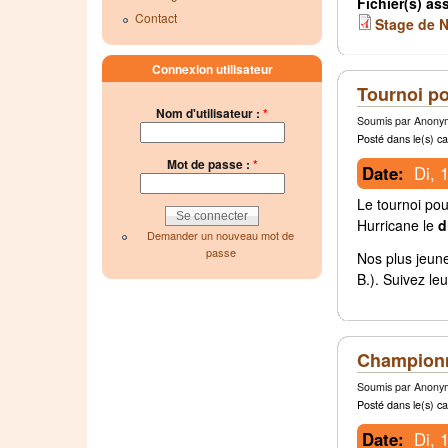
Fichier(s) as
Contact
Stage de N
Connexion utilisateur
Tournoi po
Nom d'utilisateur :
*
Soumis par Anonym
Posté dans le(s) ca
Mot de passe :
*
Date:
Di, 
Le tournoi pou
Hurricane le
d
Demander un nouveau mot de
passe
Nos plus jeune
B.). Suivez le
Championn
Soumis par Anonym
Posté dans le(s) ca
Date:
Di, 