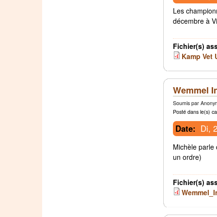
Les championn
décembre à Vil
Fichier(s) as
Kamp Vet U
Wemmel I
Soumis par Anonym
Posté dans le(s) ca
Date:
Di, 
Michèle parle 
un ordre)
Fichier(s) as
Wemmel_In