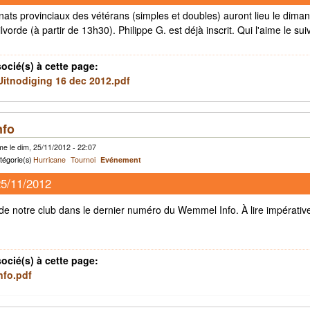
ats provinciaux des vétérans (simples et doubles) auront lieu le dima
vorde (à partir de 13h30). Philippe G. est déjà inscrit. Qui l'aime le sui
socié(s) à cette page:
itnodiging 16 dec 2012.pdf
nfo
e le dim, 25/11/2012 - 22:07
tégorie(s)
Hurricane
Tournoi
Evénement
25/11/2012
de notre club dans le dernier numéro du Wemmel Info. À lire impérative
socié(s) à cette page:
fo.pdf