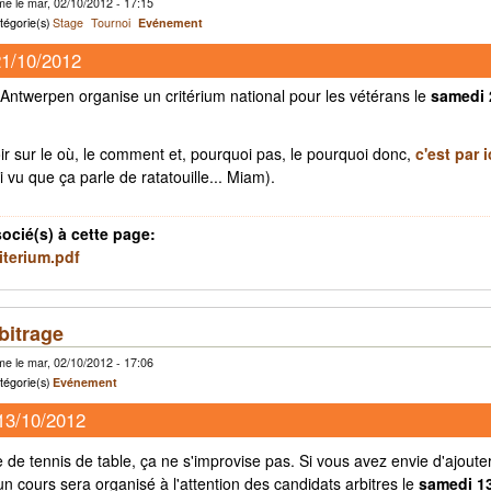
e le mar, 02/10/2012 - 17:15
tégorie(s)
Stage
Tournoi
Evénement
21/10/2012
ntwerpen organise un critérium national pour les vétérans le
samedi 
ir sur le où, le comment et, pourquoi pas, le pourquoi donc,
c'est par i
ai vu que ça parle de ratatouille... Miam).
socié(s) à cette page:
iterium.pdf
bitrage
e le mar, 02/10/2012 - 17:06
tégorie(s)
Evénement
13/10/2012
e de tennis de table, ça ne s'improvise pas. Si vous avez envie d'ajout
 un cours sera organisé à l'attention des candidats arbitres le
samedi 1