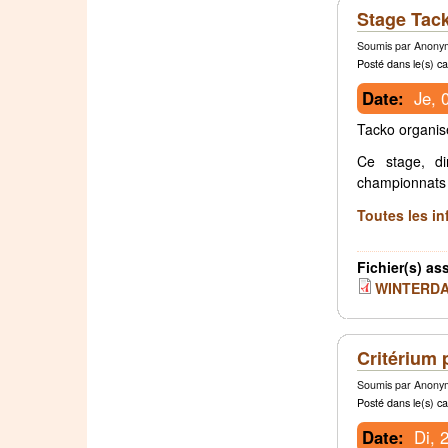
Stage Tack
Soumis par Anonym
Posté dans le(s) ca
Date:
Je, 
Tacko organise
Ce stage, di
championnats 
Toutes les in
Fichier(s) as
WINTERDA
Critérium 
Soumis par Anonym
Posté dans le(s) ca
Date:
Di, 