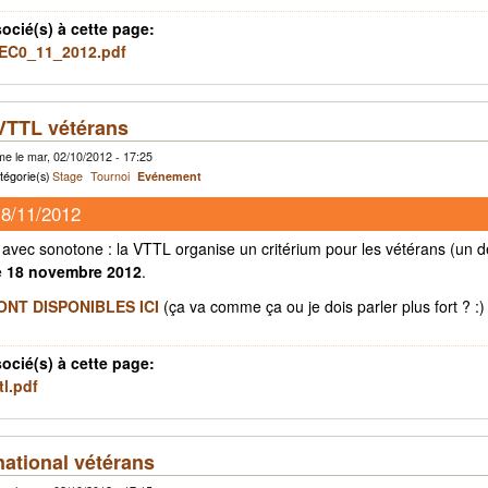
socié(s) à cette page:
EC0_11_2012.pdf
 VTTL vétérans
e le mar, 02/10/2012 - 17:25
tégorie(s)
Stage
Tournoi
Evénement
18/11/2012
avec sonotone : la VTTL organise un critérium pour les vétérans (un d
e
18 novembre 2012
.
ONT DISPONIBLES ICI
(ça va comme ça ou je dois parler plus fort ? :) 
socié(s) à cette page:
tl.pdf
national vétérans