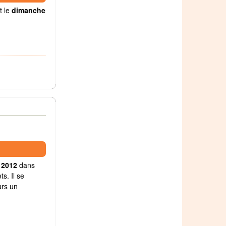
t le
dimanche
 2012
dans
s. Il se
urs un