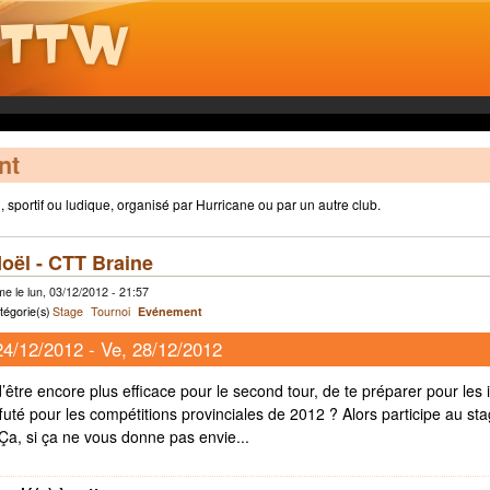
nt
sportif ou ludique, organisé par Hurricane ou par un autre club.
oël - CTT Braine
e le lun, 03/12/2012 - 21:57
tégorie(s)
Stage
Tournoi
Evénement
24/12/2012
-
Ve, 28/12/2012
’être encore plus efficace pour le second tour, de te préparer pour les 
affuté pour les compétitions provinciales de 2012 ? Alors participe au s
Ça, si ça ne vous donne pas envie...