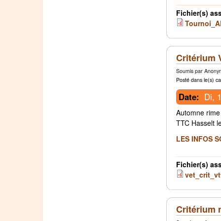
Fichier(s) as
Tournoi_A
Critérium
Soumis par Anonym
Posté dans le(s) ca
Date:
Di, 
Automne rime 
TTC Hasselt l
LES INFOS S
Fichier(s) as
vet_crit_vt
Critérium 