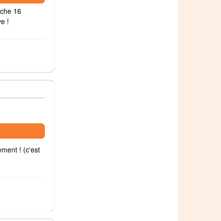
nche 16
ve !
ment ! (c'est