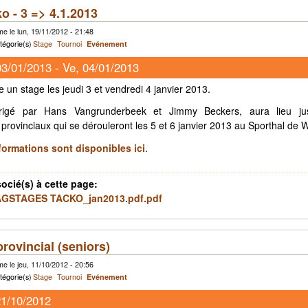
o - 3 => 4.1.2013
e le lun, 19/11/2012 - 21:48
tégorie(s)
Stage
Tournoi
Evénement
03/01/2013
-
Ve, 04/01/2013
 un stage les jeudi 3 et vendredi 4 janvier 2013.
rigé par Hans Vangrunderbeek et Jimmy Beckers, aura lieu ju
provinciaux qui se dérouleront les 5 et 6 janvier 2013 au Sporthal de
formations sont disponibles ici
.
socié(s) à cette page:
GSTAGES TACKO_jan2013.pdf.pdf
provincial (seniors)
e le jeu, 11/10/2012 - 20:56
tégorie(s)
Stage
Tournoi
Evénement
21/10/2012