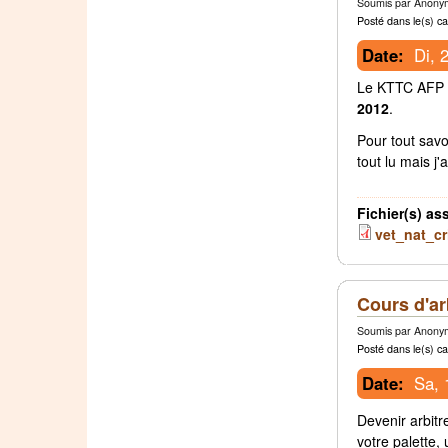
Soumis par Anonym
Posté dans le(s) ca
Date:
Di, 
Le KTTC AFP A
2012
.
Pour tout savo
tout lu mais j'
Fichier(s) as
vet_nat_cr
Cours d'ar
Soumis par Anonym
Posté dans le(s) ca
Date:
Sa, 
Devenir arbitr
votre palette,