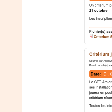
Un critérium p
21 octobre
.
Les inscriptio
Fichier(s) as
Criterium 
Critérium 
Soumis par Anonym
Posté dans le(s) ca
Date:
Di, 
Le CTT Arc-en
ses installati
jouera en poul
critérium rése
Toutes les in