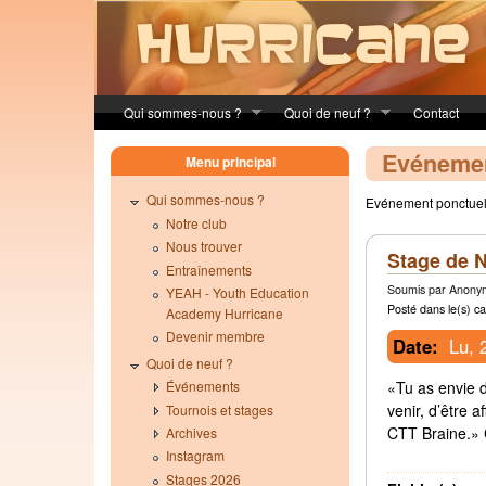
Skip to main content
Qui sommes-nous ?
Quoi de neuf ?
Contact
Evéneme
Menu principal
Qui sommes-nous ?
Evénement ponctuel, 
Notre club
Nous trouver
Stage de N
Entraînements
Soumis par Anonym
YEAH - Youth Education
Posté dans le(s) ca
Academy Hurricane
Devenir membre
Date:
Lu, 
Quoi de neuf ?
«Tu as envie d
Événements
venir, d’être 
Tournois et stages
CTT Braine.» 
Archives
Instagram
Stages 2026