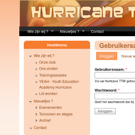
Skip to main content
Wie zijn wij ?
Nieuwtjes ?
Contact
Gebruikers
Hoofdmenu
Wie zijn wij ?
Inloggen
Nieuw w
Onze club
Ons vinden
Gebruikersnaam:
*
Trainingssessies
YEAH - Youth Education
Vul uw Hurricane TTW gebru
Academy Hurricane
Wachtwoord:
*
Lid worden
Nieuwtjes ?
Geef het wachtwoord dat bij
Evenementen
Tornooien en stages
Archief
Contact